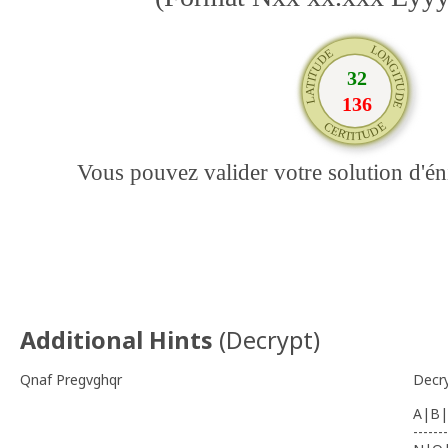
Vous pouvez valider votre solution d'
Additional Hints
(
Decrypt
)
Qnaf Pregvghqr
Decr
A|B|
-------