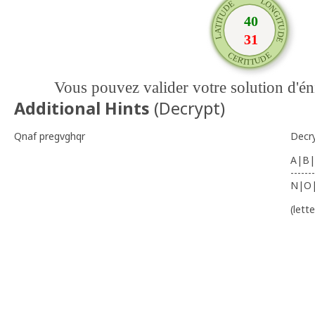
Vous pouvez valider votre solution d'
Additional Hints
(
Decrypt
)
Qnaf pregvghqr
Decr
A|B|
-------
N|O
(lett