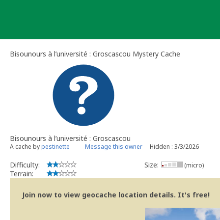
Skip
to
content
Bisounours à l’université : Groscascou Mystery Cache
Bisounours à l’université : Groscascou
A cache by
pestinette
Message this owner
Hidden : 3/3/2026
Difficulty:
Size:
(micro)
Terrain:
Join now to view geocache location details. It's free!