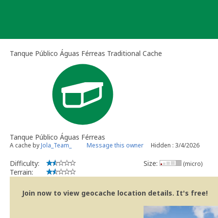
Skip
to
content
Tanque Público Águas Férreas Traditional Cache
Tanque Público Águas Férreas
A cache by
Jola_Team_
Message this owner
Hidden : 3/4/2026
Difficulty:
Size:
(micro)
Terrain:
Join now to view geocache location details. It's free!