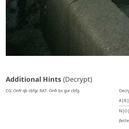
Additional Hints
(
Decrypt
)
CG: Onfr qb cbfgr. RAT: Onfr bs gur cbfg.
Decr
A|B|
-------
N|O
(lett