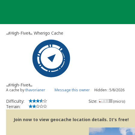
Skip
to
content
🫸High-Five🫷 Wherigo Cache
🫸High-Five🫷
A cache by
thavorianer
Message this owner
Hidden : 5/8/2026
Difficulty:
Size:
(micro)
Terrain:
Join now to view geocache location details. It's free!