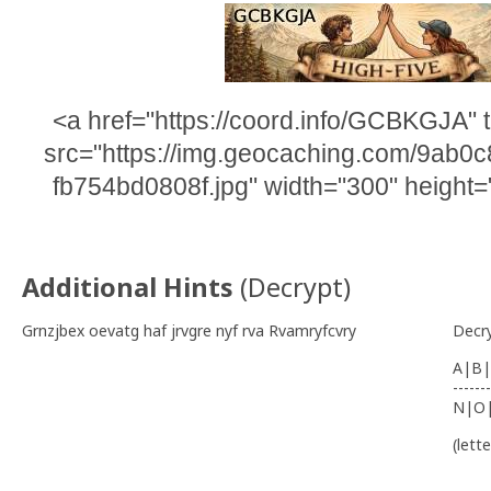
<a href="https://coord.info/GCBKGJA" 
src="https://img.geocaching.com/9ab0
fb754bd0808f.jpg" width="300" height=
Additional Hints
(
Decrypt
)
Grnzjbex oevatg haf jrvgre nyf rva Rvamryfcvry
Decr
A|B|
-------
N|O
(lett