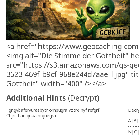
<a href="https://www.geocaching.co
<img alt="Die Stimme der Gottheit" h
src="https://s3.amazonaws.com/gs-ge
3623-469f-b9cf-968e244d7aae_l.jpg" ti
Gottheit" width="400" /></a>
Additional Hints
(
Decrypt
)
Fgngvbafervurasbytr ornpugra Vzzre nyf refgrf
Decr
Cbjre haq qnaa nojnegra
A|B|
-------
N|O