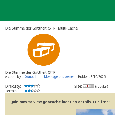
Skip
to
content
Die Stimme der Gottheit (STR) Multi-Cache
Die Stimme der Gottheit (STR)
A cache by
br0wnbull
Message this owner
Hidden : 3/10/2026
Difficulty:
Size:
(regular)
Terrain:
Join now to view geocache location details. It's free!