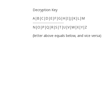
Decryption Key
A|B|C|D|E|F|G|H|I|J|K|L|M
-------------------------
N|O|P|Q|R|S|T|U|V|W|X|Y|Z
(letter above equals below, and vice versa)