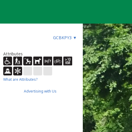
GCBKPY3
▼
Attributes
What are Attributes?
Advertising with Us