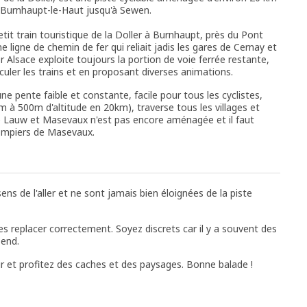
is Burnhaupt-le-Haut jusqu'à Sewen.
it train touristique de la Doller à Burnhaupt, près du Pont
ne ligne de chemin de fer qui reliait jadis les gares de Cernay et
r Alsace exploite toujours la portion de voie ferrée restante,
culer les trains et en proposant diverses animations.
une pente faible et constante, facile pour tous les cyclistes,
m à 500m d'altitude en 20km), traverse tous les villages et
re Lauw et Masevaux n'est pas encore aménagée et il faut
pompiers de Masevaux.
ns de l'aller et ne sont jamais bien éloignées de la piste
es replacer correctement. Soyez discrets car il y a souvent des
end.
r et profitez des caches et des paysages. Bonne balade !