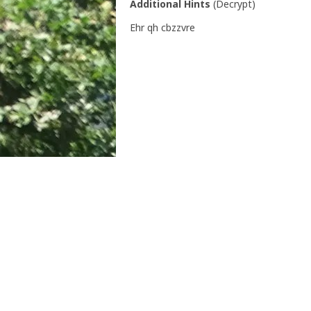
Additional Hints
(
Decrypt
)
Ehr qh cbzzvre