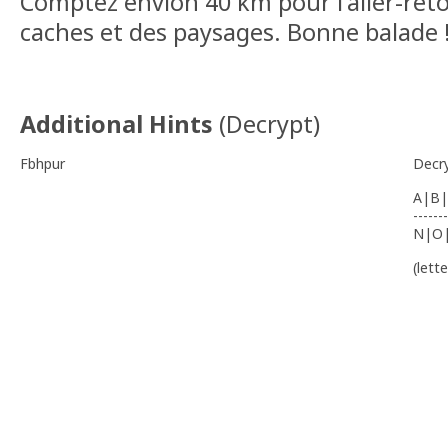
Comptez envion 40 km pour l'aller-reto
caches et des paysages. Bonne balade 
Additional Hints
(
Decrypt
)
Fbhpur
Decr
A|B|
-------
N|O
(lett