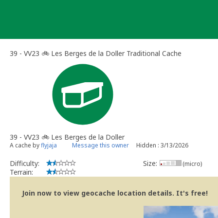
Skip
to
content
39 - VV23 🚲 Les Berges de la Doller Traditional Cache
39 - VV23 🚲 Les Berges de la Doller
A cache by
flyjaja
Message this owner
Hidden : 3/13/2026
Difficulty:
Size:
(micro)
Terrain:
Join now to view geocache location details. It's free!