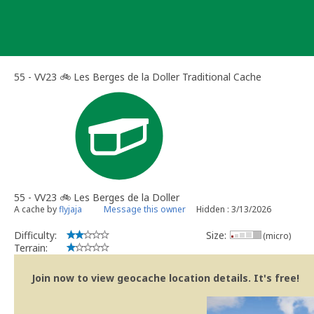
Skip
to
content
55 - VV23 🚲 Les Berges de la Doller Traditional Cache
55 - VV23 🚲 Les Berges de la Doller
A cache by
flyjaja
Message this owner
Hidden : 3/13/2026
Difficulty:
Size:
(micro)
Terrain:
Join now to view geocache location details. It's free!