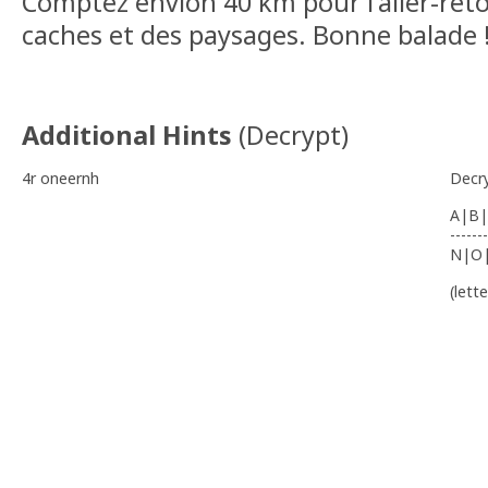
Comptez envion 40 km pour l'aller-reto
caches et des paysages. Bonne balade 
Additional Hints
(
Decrypt
)
4r oneernh
Decr
A|B|
-------
N|O
(lett