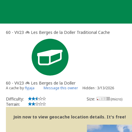
Skip
to
content
60 - VV23 🚲 Les Berges de la Doller Traditional Cache
60 - VV23 🚲 Les Berges de la Doller
A cache by
flyjaja
Message this owner
Hidden : 3/13/2026
Difficulty:
Size:
(micro)
Terrain:
Join now to view geocache location details. It's free!