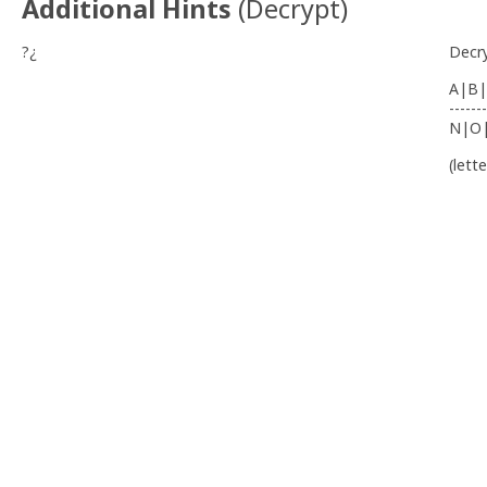
Additional Hints
(
Decrypt
)
?¿
Decr
A|B|
-------
N|O
(lett