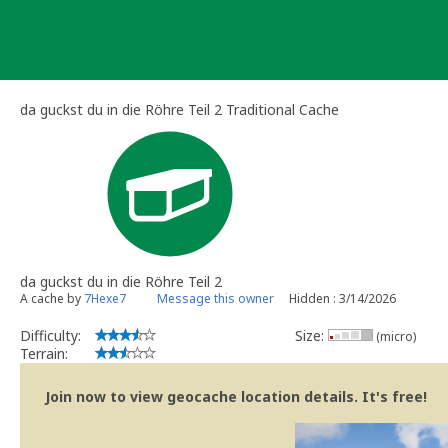
Skip
to
content
da guckst du in die Röhre Teil 2 Traditional Cache
da guckst du in die Röhre Teil 2
A cache by
7Hexe7
Message this owner
Hidden : 3/14/2026
Difficulty:
Size:
(micro)
Terrain:
Join now to view geocache location details. It's free!