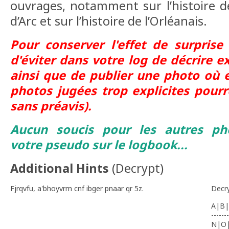
ouvrages, notamment sur l’histoire de
d’Arc et sur l’histoire de l’Orléanais.
Pour conserver l'effet de surprise
d'éviter dans votre log de décrire e
ainsi que de
publier une photo où el
photos jugées trop explicites pour
sans préavis).
Aucun soucis pour les autres ph
votre pseudo sur le logbook...
Additional Hints
(
Decrypt
)
Fjrqvfu, a'bhoyvrm cnf ibger pnaar qr 5z.
Decr
A|B|
-------
N|O