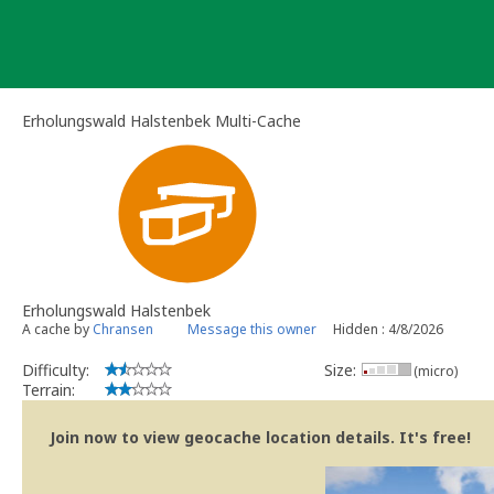
Skip
to
content
Erholungswald Halstenbek Multi-Cache
Erholungswald Halstenbek
A cache by
Chransen
Message this owner
Hidden : 4/8/2026
Difficulty:
Size:
(micro)
Terrain:
Join now to view geocache location details. It's free!