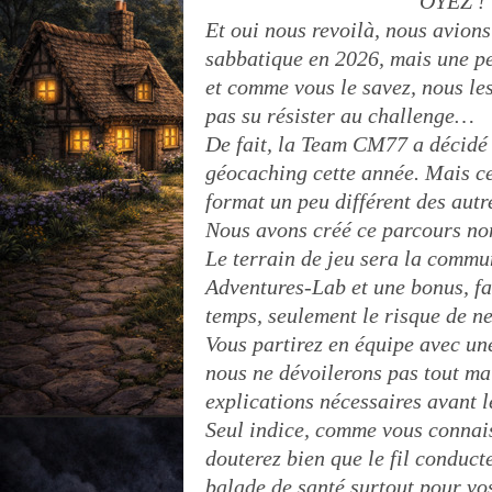
OYEZ ! 
Et oui nous revoilà, nous avion
sabbatique en 2026, mais une pe
et comme vous le savez, nous le
pas su résister au challenge…
De fait, la Team CM77 a décidé
géocaching cette année. Mais ce
format un peu différent des autr
Nous avons créé ce parcours n
Le terrain de jeu sera la commu
Adventures-Lab et une bonus, fai
temps, seulement le risque de ne
Vous partirez en équipe avec un
nous ne dévoilerons pas tout ma
explications nécessaires avant l
Seul indice, comme vous connais
douterez bien que le fil conduct
balade de santé surtout pour vo