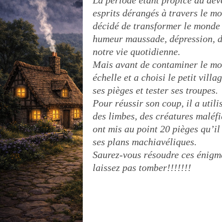
La période étant propice au dév
esprits dérangés à travers le 
décidé de transformer le monde e
humeur maussade, dépression, d
notre vie quotidienne.
Mais avant de contaminer le mond
échelle et a choisi le petit vil
ses pièges et tester ses troupes.
Pour réussir son coup, il a utili
des limbes, des créatures maléfiq
ont mis au point 20 pièges qu’i
ses plans machiavéliques.
Saurez-vous résoudre ces énigm
laissez pas tomber!!!!!!!