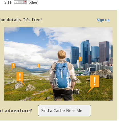
Size:
(other)
n details. It's free!
Sign up
ent adventure?