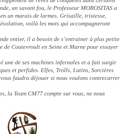
eloppement de rêves de conquêtes dans certains
monde, un savant fou, le Professeur MOROSITAS a
n un marais de larmes. Grisaille, tristesse,
ésolation, voilà les mots qui accompagneront
e entier, il a besoin de s’entrainer à plus petite
lage de Coutevroult en Seine et Marne pour essayer
sé une de ses machines infernales et a fait surgir
ues et perfides. Elfes, Trolls, Lutins, Sorcières
l vous faudra déjouer si nous voulons contrecarrer
es, la Team CM77 compte sur vous, ne nous