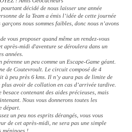
OYEZ ! Amis Géocacheurs
s pourtant décidé de nous laisser une année
rsonne de la Team a émis l’idée de cette journée
s garçons nous sommes faibles, donc nous n’avons
 de vous proposer quand même un rendez-vous
t après-midi d'aventure se déroulera dans un
es années.
on pérenne un peu comme un Escape-Game géant.
ne de Coutevroult. Le circuit composé de 4
t à peu près 6 kms. Il n’y aura pas de limite de
 plus avoir de collation en cas d’arrivée tardive.
e besace contenant des aides précieuses, mais
intenant. Nous vous donnerons toutes les
e départ.
sez un peu nos esprits dérangés, vous vous
eur de cet après-midi, ne sera pas une simple
s méninges !