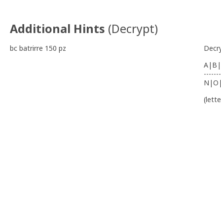
Additional Hints
(
Decrypt
)
bc batrirre 150 pz
Decr
A|B|
-------
N|O
(lett