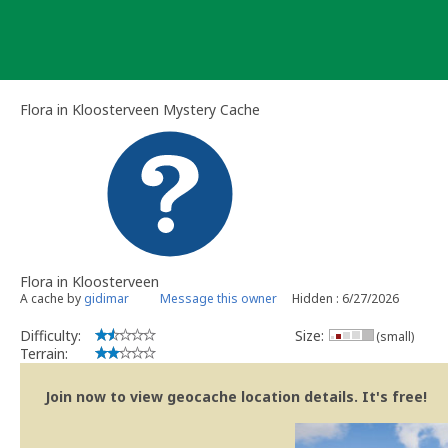
Skip
to
content
Flora in Kloosterveen Mystery Cache
Flora in Kloosterveen
A cache by
gidimar
Message this owner
Hidden : 6/27/2026
Difficulty:
Size:
(small)
Terrain:
Join now to view geocache location details. It's free!