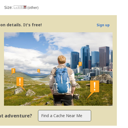
Size:
(other)
n details. It's free!
Sign up
ent adventure?