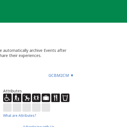
 automatically archive Events after
hare their experiences.
GCBM2CM
▼
Attributes
What are Attributes?
Advertising with Us