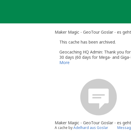
Skip
to
content
Maker Magic - GeoTour Goslar - es geht
This cache has been archived.
Geocaching HQ Admin: Thank you for h
30 days (60 days for Mega- and Giga-E
More
Maker Magic - GeoTour Goslar - es geht
A cache by
Adelhard aus Goslar
Message