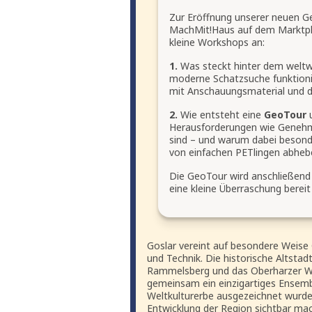
Zur Eröffnung unserer neuen G
MachMit!Haus auf dem Marktplatz
kleine Workshops an:
1.
Was steckt hinter dem weltw
moderne Schatzsuche funktioni
mit Anschauungsmaterial und d
2.
Wie entsteht eine
GeoTour
u
Herausforderungen wie Genehm
sind – und warum dabei besonder
von einfachen PETlingen abheb
Die GeoTour wird anschließend 
eine kleine Überraschung bereit 
Goslar vereint auf besondere Weise
und Technik. Die historische Altstad
Rammelsberg und das Oberharzer Wa
gemeinsam ein einzigartiges Ensem
Weltkulturerbe ausgezeichnet wurde
Entwicklung der Region sichtbar mac