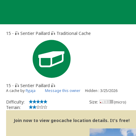
Skip
to
content
15 - 🎣 Sentier Paillard 🎣 Traditional Cache
15 - 🎣 Sentier Paillard 🎣
A cache by
flyjaja
Message this owner
Hidden : 3/25/2026
Difficulty:
Size:
(micro)
Terrain:
Join now to view geocache location details. It's free!