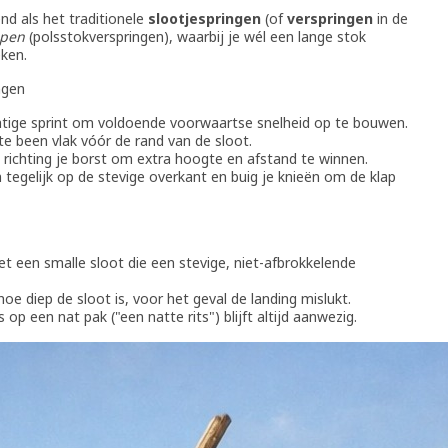
nd als het traditionele
slootjespringen
(of
verspringen
in de
ppen
(polsstokverspringen), waarbij je wél een lange stok
eken.
ngen
htige sprint om voldoende voorwaartse snelheid op te bouwen.
ste been vlak vóór de rand van de sloot.
richting je borst om extra hoogte en afstand te winnen.
 tegelijk op de stevige overkant en buig je knieën om de klap
met een smalle sloot die een stevige, niet-afbrokkelende
hoe diep de sloot is, voor het geval de landing mislukt.
s op een nat pak ("een natte rits") blijft altijd aanwezig.