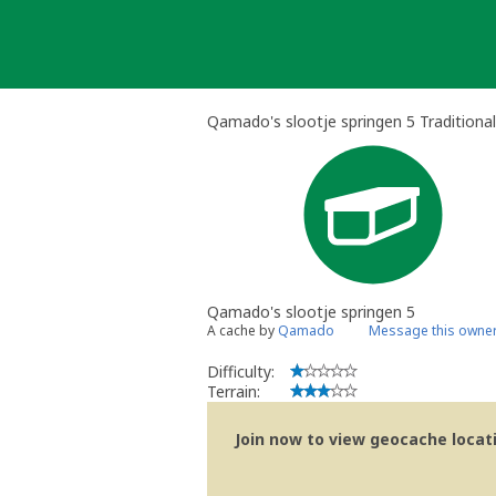
Skip
to
content
Qamado's slootje springen 5 Traditiona
Qamado's slootje springen 5
A cache by
Qamado
Message this owne
Difficulty:
Terrain:
Join now to view geocache locatio