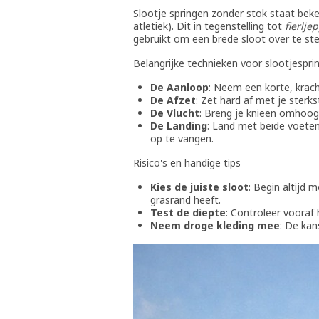
Slootje springen zonder stok staat beke
atletiek). Dit in tegenstelling tot
fierlje
gebruikt om een brede sloot over te st
Belangrijke technieken voor slootjespri
De Aanloop
: Neem een korte, krac
De Afzet
: Zet hard af met je sterk
De Vlucht
: Breng je knieën omhoog 
De Landing
: Land met beide voeten
op te vangen.
Risico's en handige tips
Kies de juiste sloot
: Begin altijd 
grasrand heeft.
Test de diepte
: Controleer vooraf 
Neem droge kleding mee
: De kan