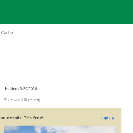
l Cache
r
Hidden : 5/29/2026
Size:
(micro)
n details. It's free!
Sign up