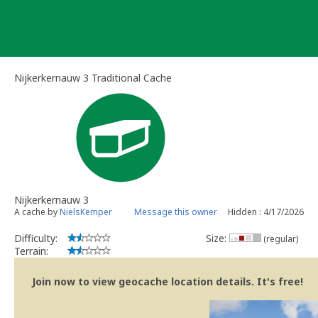
Skip
to
content
Nijkerkernauw 3 Traditional Cache
Nijkerkernauw 3
A cache by
NielsKemper
Message this owner
Hidden : 4/17/2026
Difficulty:
Size:
(regular)
Terrain:
Join now to view geocache location details. It's free!