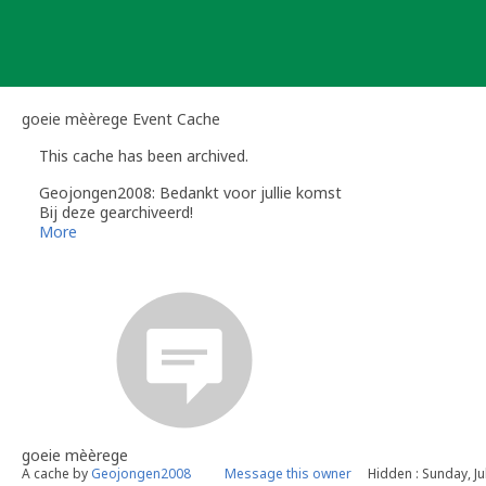
Skip
to
content
goeie mèèrege Event Cache
This cache has been archived.
Geojongen2008: Bedankt voor jullie komst
Bij deze gearchiveerd!
More
goeie mèèrege
A cache by
Geojongen2008
Message this owner
Hidden : Sunday, Ju