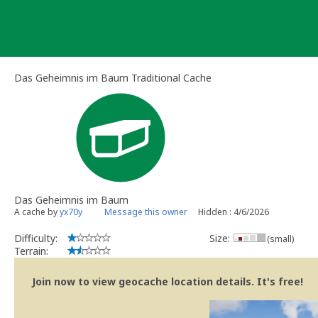
Skip
to
content
Das Geheimnis im Baum Traditional Cache
Das Geheimnis im Baum
A cache by
yx70y
Message this owner
Hidden : 4/6/2026
Difficulty:
Size:
(small)
Terrain:
Join now to view geocache location details. It's free!