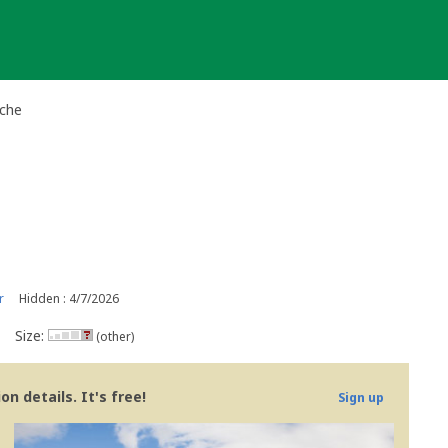
ache
r
Hidden : 4/7/2026
Size:
(other)
n details. It's free!
Sign up