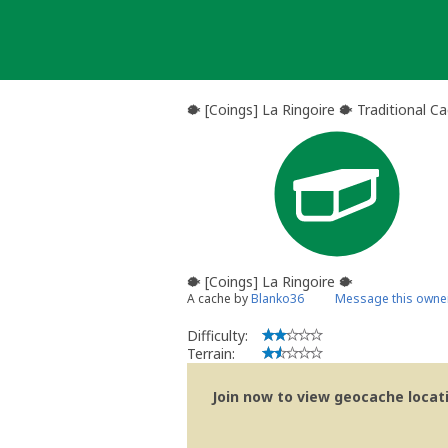
Skip
to
content
🐡 [Coings] La Ringoire 🐡 Traditional C
🐡 [Coings] La Ringoire 🐡
A cache by
Blanko36
Message this owne
Difficulty:
Terrain:
Join now to view geocache locatio