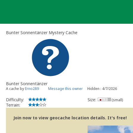
Skip
to
content
Bunter Sonnentänzer Mystery Cache
Bunter Sonnentänzer
A cache by
Erno289
Message this owner
Hidden : 4/7/2026
Difficulty:
Size:
(small)
Terrain:
Join now to view geocache location details. It's free!