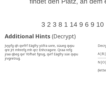
findet den Platz, an dem 
3 2 3 8 1 14 9 6 9 10
Additional Hints
(
Decrypt
)
Jvyyfg qh qvrfrf Eägfry yöfra uvre, süueg qvpu
Decr
qre Jrt mhrefg mh qrz Enhcragvre. Qraa refg
A|B|
jraa qbeg qvr Yöfhat fgrug, qvrf Eägfry süe qvpu
-------
jrvgretrug.
N|O
(lett