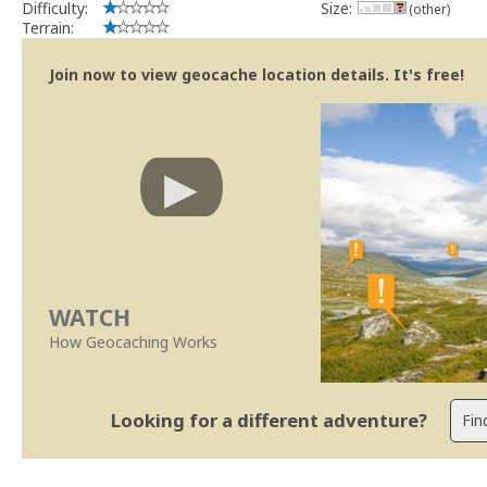
Difficulty:
Size:
(other)
Terrain:
Join now to view geocache location details. It's free!
WATCH
How Geocaching Works
Looking for a different adventure?