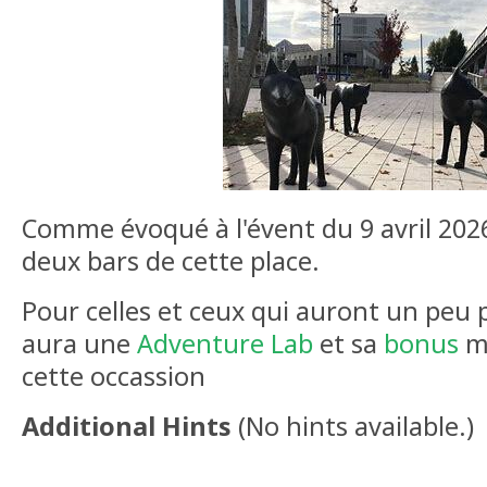
Comme évoqué à l'évent du 9 avril 202
deux bars de cette place.
Pour celles et ceux qui auront un peu p
aura une
Adventure Lab
et sa
bonus
m
cette occassion
Additional Hints
(
No hints available.
)