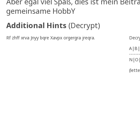
Aber egal viel Spaß, dies ist mein Beitr
gemeinsame HobbY
Additional Hints
(
Decrypt
)
Rf zhff xrva Jnyy bqre Xavpx orgergra jreqra.
Decr
A|B|
-------
N|O
(lett