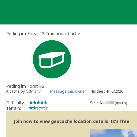
Skip
to
content
Petling im Forst #2 Traditional Cache
Petling im Forst #2
A cache by
Otti1947
Message this owner
Hidden : 4/16/2026
Difficulty:
Size:
(micro)
Terrain:
Join now to view geocache location details. It's free!