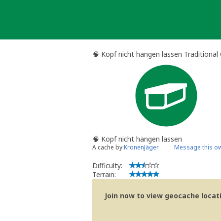
Skip
to
content
🧠 Kopf nicht hängen lassen Traditional
🧠 Kopf nicht hängen lassen
A cache by
KronenJäger
Message this o
Difficulty:
Terrain:
Join now to view geocache locatio