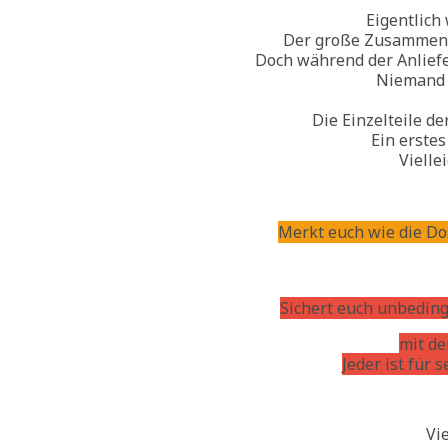
Eigentlich 
Der große Zusammenbau
Doch während der Anlief
Niemand w
Die Einzelteile de
Ein erstes
Vielle
Merkt euch wie die Dos
Sichert euch unbeding
mit de
Jeder ist für 
Vi