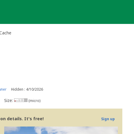
 Cache
wner
Hidden : 4/10/2026
Size:
(micro)
n details. It's free!
Sign up