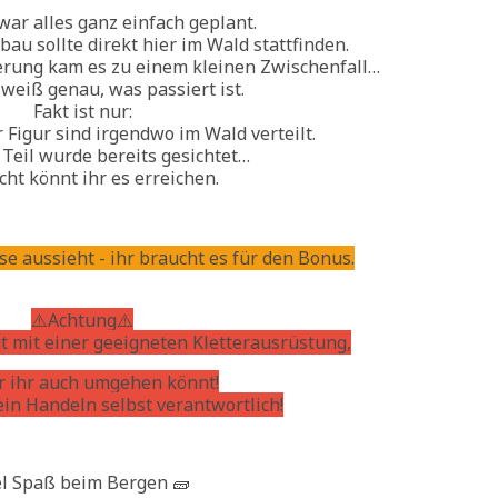
war alles ganz einfach geplant.
 sollte direkt hier im Wald stattfinden.
erung kam es zu einem kleinen Zwischenfall…
eiß genau, was passiert ist.
Fakt ist nur:
r Figur sind irgendwo im Wald verteilt.
 Teil wurde bereits gesichtet…
icht könnt ihr es erreichen.
e aussieht - ihr braucht es für den Bonus.
⚠️Achtung⚠️
t mit einer geeigneten Kletterausrüstung,
r ihr auch umgehen könnt!
sein Handeln selbst verantwortlich!
el Spaß beim Bergen 🧱