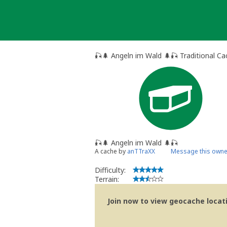
Skip
to
content
🎣🌲 Angeln im Wald 🌲🎣 Traditional Ca
🎣🌲 Angeln im Wald 🌲🎣
A cache by
anTTraXX
Message this owne
Difficulty:
Terrain:
Join now to view geocache locatio