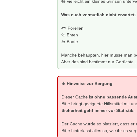
😄 vielleicht ein kleines Grinsen unter
Was euch vermutlich nicht erwartet:
🐟 Forellen
🦆 Enten
🚤 Boote
Manche behaupten, hier müsse man b
Aber das sind bestimmt nur Gerüchte 
⚠️ Hinweise zur Bergung
Dieser Cache ist
ohne passende Ausr
Bitte bringt geeignete Hilfsmittel mit u
Sicherheit geht immer vor Statistik.
Der Cache wurde so platziert, dass er
Bitte hinterlasst alles so, wie ihr es vo