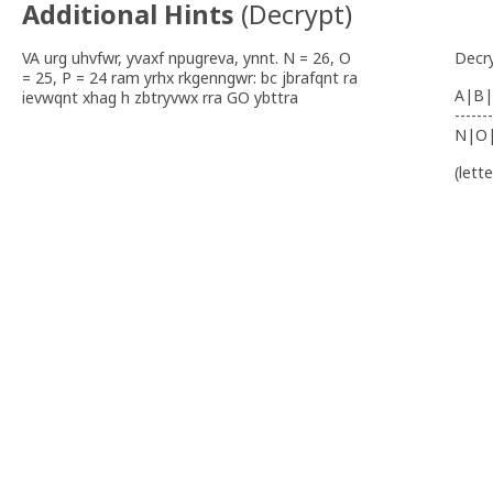
Additional Hints
(
Decrypt
)
VA urg uhvfwr, yvaxf npugreva, ynnt. N = 26, O
Decr
= 25, P = 24 ram yrhx rkgenngwr: bc jbrafqnt ra
A|B|
ievwqnt xhag h zbtryvwx rra GO ybttra
-------
N|O
(lett