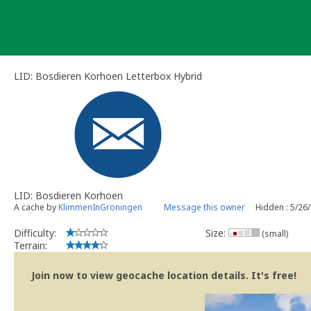
Skip
to
content
LID: Bosdieren Korhoen Letterbox Hybrid
LID: Bosdieren Korhoen
A cache by
KlimmenInGroningen
Message this owner
Hidden : 5/26
Difficulty:
Size:
(small)
Terrain:
Join now to view geocache location details. It's free!