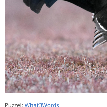
Puzzel:
What3Words