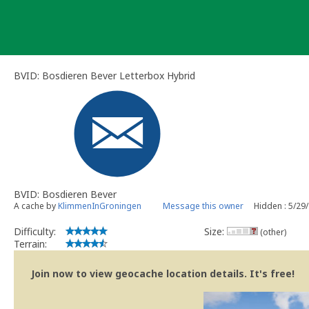
Skip
to
content
BVID: Bosdieren Bever Letterbox Hybrid
BVID: Bosdieren Bever
A cache by
KlimmenInGroningen
Message this owner
Hidden : 5/29
Difficulty:
Size:
(other)
Terrain:
Join now to view geocache location details. It's free!