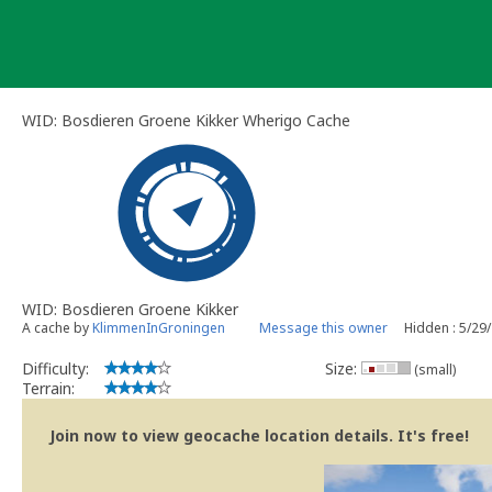
Skip
to
content
WID: Bosdieren Groene Kikker Wherigo Cache
WID: Bosdieren Groene Kikker
A cache by
KlimmenInGroningen
Message this owner
Hidden : 5/29
Difficulty:
Size:
(small)
Terrain:
Join now to view geocache location details. It's free!