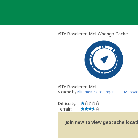
Skip
to
content
VID: Bosdieren Mol Wherigo Cache
VID: Bosdieren Mol
A cache by
KlimmenInGroningen
Messag
Difficulty:
Terrain:
Join now to view geocache locatio