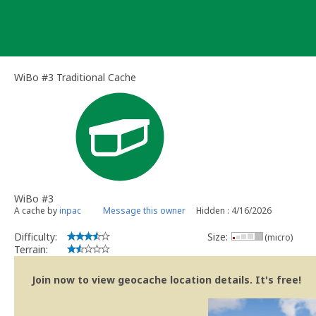
Skip
to
content
WiBo #3 Traditional Cache
WiBo #3
A cache by
inpac
Message this owner
Hidden : 4/16/2026
Difficulty:
Size:
(micro)
Terrain:
Join now to view geocache location details. It's free!