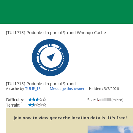
Skip
to
content
[TULIP13] Podurile din parcul Ştrand Wherigo Cache
[TULIP13] Podurile din parcul Ştrand
A cache by
TULIP_13
Message this owner
Hidden : 3/7/2026
Difficulty:
Size:
(micro)
Terrain:
Join now to view geocache location details. It's free!