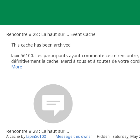
Skip
to
content
Rencontre # 28 : La haut sur … Event Cache
This cache has been archived.
lapin56100: Les participants ayant commenté cette rencontre, 
définitivement la cache. Merci à tous et à toutes de votre cordial
aventure. A priori nous pour retrouver prochainement au niveau
More
les pieds dans l’eau ...
Rencontre # 28 : La haut sur …
A cache by
lapin56100
Message this owner
Hidden : Saturday, May 