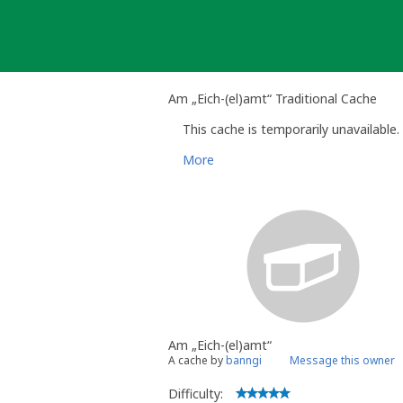
Skip
to
content
Am „Eich-(el)amt“ Traditional Cache
This cache is temporarily unavailable.
More
Am „Eich-(el)amt“
A cache by
banngi
Message this owner
Difficulty: