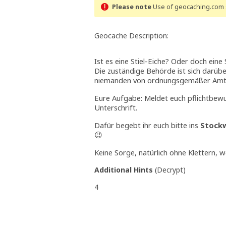
Please note
Use of geocaching.com s
Geocache Description:
Ist es eine Stiel-Eiche? Oder doch eine
Die zuständige Behörde ist sich darüber 
niemanden von ordnungsgemäßer Amts
Eure Aufgabe: Meldet euch pflichtbew
Unterschrift.
Dafür begebt ihr euch bitte ins
Stock
😉
Keine Sorge, natürlich ohne Klettern, w
Additional Hints
(
Decrypt
)
4