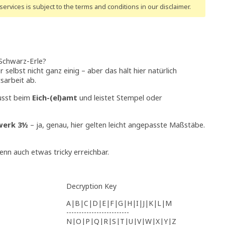
ervices is subject to the terms and conditions
in our disclaimer
.
 Schwarz-Erle?
selbst nicht ganz einig – aber das hält hier natürlich
arbeit ab.
usst beim
Eich-(el)amt
und leistet Stempel oder
werk 3½
– ja, genau, hier gelten leicht angepasste Maßstäbe.
enn auch etwas tricky erreichbar.
Decryption Key
A|B|C|D|E|F|G|H|I|J|K|L|M
-------------------------
N|O|P|Q|R|S|T|U|V|W|X|Y|Z