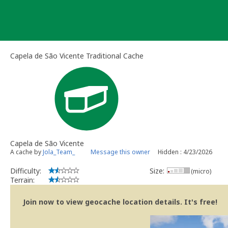
Skip
to
content
Capela de São Vicente Traditional Cache
Capela de São Vicente
A cache by
Jola_Team_
Message this owner
Hidden : 4/23/2026
Difficulty:
Size:
(micro)
Terrain:
Join now to view geocache location details. It's free!