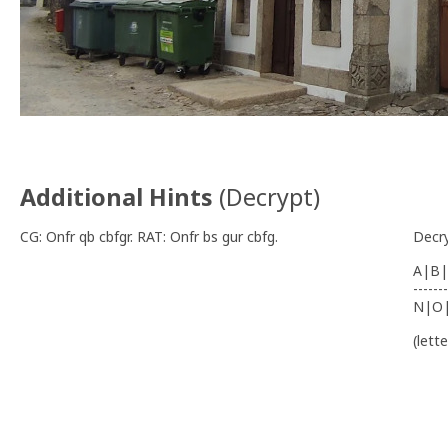
Additional Hints
(
Decrypt
)
CG: Onfr qb cbfgr. RAT: Onfr bs gur cbfg.
Decr
A|B|
-------
N|O
(lett