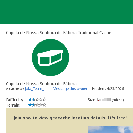
Skip
to
content
Capela de Nossa Senhora de Fátima Traditional Cache
Capela de Nossa Senhora de Fátima
A cache by
Jola_Team_
Message this owner
Hidden : 4/23/2026
Difficulty:
Size:
(micro)
Terrain:
Join now to view geocache location details. It's free!