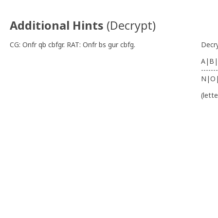
Additional Hints
(
Decrypt
)
CG: Onfr qb cbfgr. RAT: Onfr bs gur cbfg.
Decr
A|B|
-------
N|O
(lett