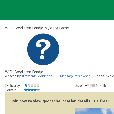
Skip
to
content
WID: Bosdieren Eendje Mystery Cache
WID: Bosdieren Eendje
A cache by
KlimmenInGroningen
Message this owner
Hidden : 5/28
Difficulty:
Size:
(small)
Terrain:
Join now to view geocache location details. It's free!