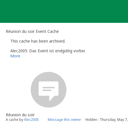
Skip
to
content
Réunion du soir Event Cache
This cache has been archived.
Alec2005: Das Event ist endgültig vorbei.
More
Réunion du soir
A cache by
Alec2005
Message this owner
Hidden : Thursday, May 7