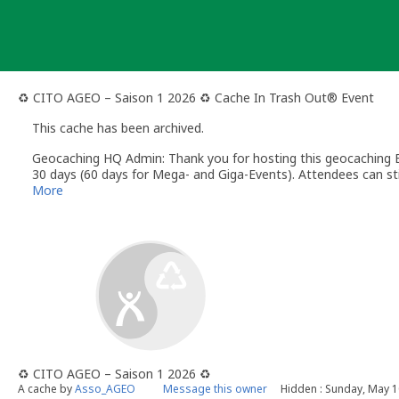
Skip
to
content
♻️ CITO AGEO – Saison 1 2026 ♻️ Cache In Trash Out® Event
This cache has been archived.
Geocaching HQ Admin: Thank you for hosting this geocaching E
30 days (60 days for Mega- and Giga-Events). Attendees can stil
More
♻️ CITO AGEO – Saison 1 2026 ♻️
A cache by
Asso_AGEO
Message this owner
Hidden : Sunday, May 1