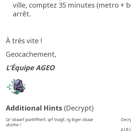
ville, comptez 35 minutes (metro + b
arrêt.
À très vite !
Geocachement,
L'Équipe AGEO
Additional Hints
(
Decrypt
)
Qr obaarf punhffherf, qrf tnagf, rg ibger obaar
Decr
uhzrhe !
A|B|