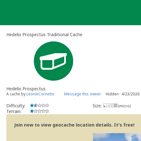
Skip
to
content
Hedelix Prospectus Traditional Cache
Hedelix Prospectus
A cache by
LeonieCornetto
Message this owner
Hidden : 4/23/2026
Difficulty:
Size:
(micro)
Terrain:
Join now to view geocache location details. It's free!