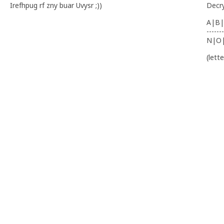
Irefhpug rf zny buar Uvysr ;))
Decr
A|B|
-------
N|O
(lett