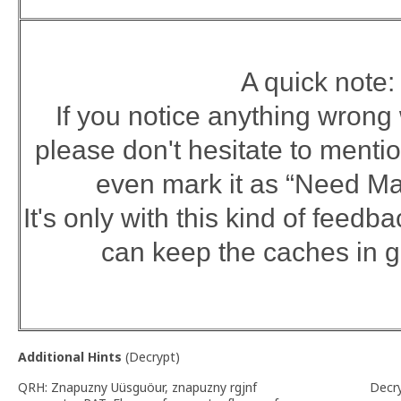
A quick note:
If you notice anything wrong
please don't hesitate to mention
even mark it as “Need Ma
It's only with this kind of feed
can keep the caches in 
Additional Hints
(
Decrypt
)
QRH: Znapuzny Uüsguöur, znapuzny rgjnf
Decr