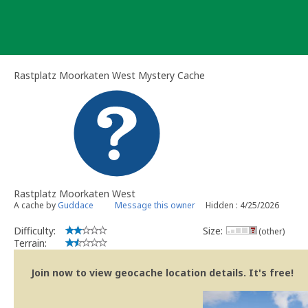
Skip
to
content
Rastplatz Moorkaten West Mystery Cache
Rastplatz Moorkaten West
A cache by
Guddace
Message this owner
Hidden : 4/25/2026
Difficulty:
Size:
(other)
Terrain:
Join now to view geocache location details. It's free!