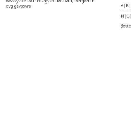
xavssyvtre RAT: Fbzrgvzrf uvc-uvtu, fbzrgvzrf n
A|B|
ovg gevpxvre
-------
N|O
(lett