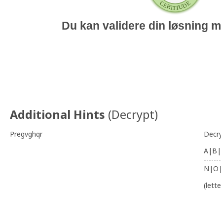
Du kan validere din løsning 
Additional Hints
(
Decrypt
)
Pregvghqr
Decr
A|B|
-------
N|O
(lett