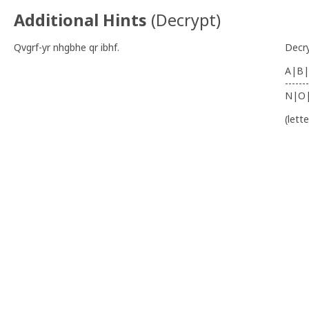
Additional Hints
(
Decrypt
)
Qvgrf-yr nhgbhe qr ibhf.
Decr
A|B|
-------
N|O
(lett