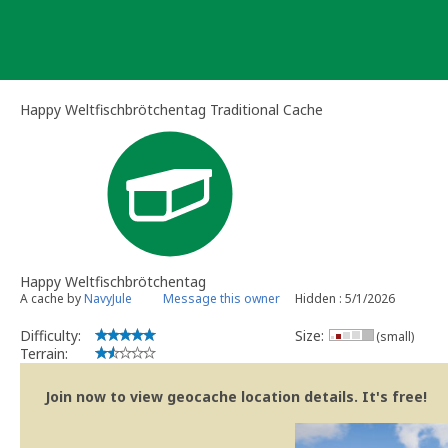
Skip
to
content
Happy Weltfischbrötchentag Traditional Cache
Happy Weltfischbrötchentag
A cache by
NavyJule
Message this owner
Hidden : 5/1/2026
Difficulty:
Size:
(small)
Terrain:
Join now to view geocache location details. It's free!