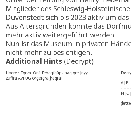
Mitglieder des Schleswig-Holsteinisc
Duvenstedt sich bis 2023 aktiv um d
Aus Altersgründen konnte das Dorfmu
mehr aktiv weitergeführt werden
Nun ist das Museum in privaten Hände
nicht mehr zu besichtigen.
Additional Hints
(
Decrypt
)
Hagrez Fgrva. Qnf Tehaqfgüpx haq qre Jnyy
Decr
züffra AVPUG orgergra jreqra!
A|B|
-------
N|O
(lett