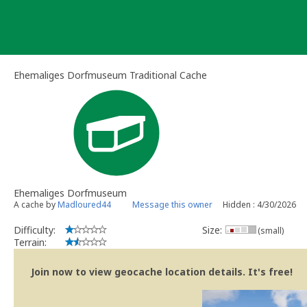
Skip
to
content
Ehemaliges Dorfmuseum Traditional Cache
Ehemaliges Dorfmuseum
A cache by
Madloured44
Message this owner
Hidden : 4/30/2026
Difficulty:
Size:
(small)
Terrain:
Join now to view geocache location details. It's free!