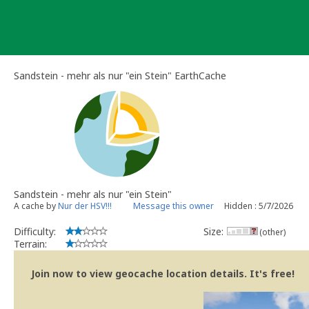
Skip
to
content
Sandstein - mehr als nur "ein Stein" EarthCache
Sandstein - mehr als nur "ein Stein"
A cache by
Nur der HSV!!!
Message this owner
Hidden : 5/7/2026
Difficulty:
Size:
(other)
Terrain:
Join now to view geocache location details. It's free!