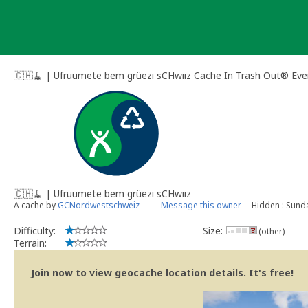
Skip
to
content
🇨🇭🧹 | Ufruumete bem grüezi sCHwiiz Cache In Trash Out® Eve
🇨🇭🧹 | Ufruumete bem grüezi sCHwiiz
A cache by
GCNordwestschweiz
Message this owner
Hidden : Sund
Difficulty:
Size:
(other)
Terrain:
Join now to view geocache location details. It's free!