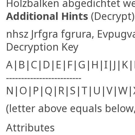
Holzbalken abgedichtet w
Additional Hints
(
Decrypt
)
nhsz Jrfgra fgrura, Evpugva
Decryption Key
A|B|C|D|E|F|G|H|I|J|K
-------------------------
N|O|P|Q|R|S|T|U|V|W|
(letter above equals below,
Attributes