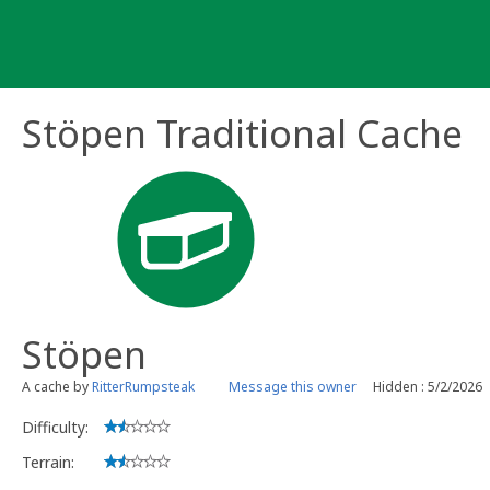
Skip
to
content
Stöpen Traditional Cache
Stöpen
A cache by
RitterRumpsteak
Message this owner
Hidden : 5/2/2026
Difficulty:
Terrain: