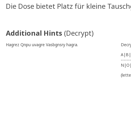
Die Dose bietet Platz für kleine Taus
Additional Hints
(
Decrypt
)
Hagrez Qnpu uvagre Vasbgnsry hagra.
Decr
A|B|
-------
N|O
(lett