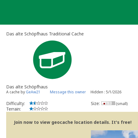
Skip
to
content
Das alte Schöpfhaus Traditional Cache
Das alte Schöpfhaus
A cache by
GeAw21
Message this owner
Hidden : 5/1/2026
Difficulty:
Size:
(small)
Terrain:
Join now to view geocache location details. It's free!